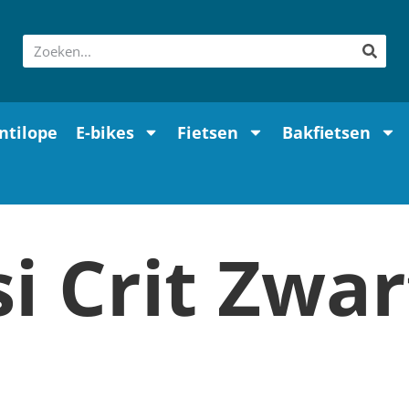
ntilope
E-bikes
Fietsen
Bakfietsen
si Crit Zwar