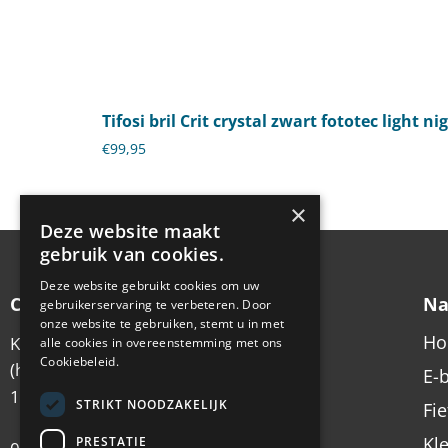
Tifosi bril Crit crystal zwart fototec light ni
€
99,95
×
Deze website maakt
gebruik van cookies.
Deze website gebruikt cookies om uw
Contactgegevens
Na
gebruikerservaring te verbeteren. Door
onze website te gebruiken, stemt u in met
H
Koningsstraat 6
alle cookies in overeenstemming met ons
Cookiebeleid.
(hoek Emmastraat)
E-
1213 AX Hilversum
STRIKT NOODZAKELIJK
Fi
Kl
PRESTATIE