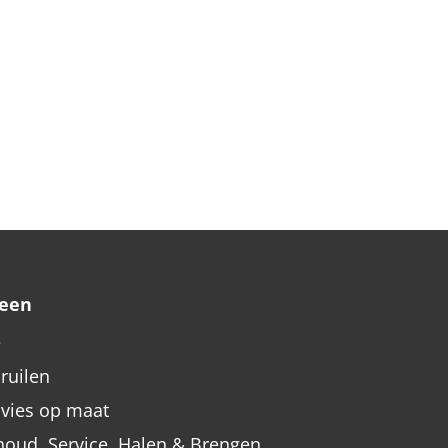
een
e
nruilen
dvies op maat
oud, Service, Halen & Brengen