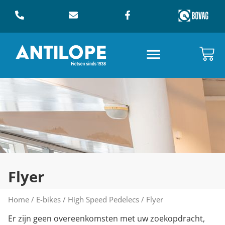
Flyer
Home
/
E-bikes
/
High Speed Pedelecs
/ Flyer
Er zijn geen overeenkomsten met uw zoekopdracht,