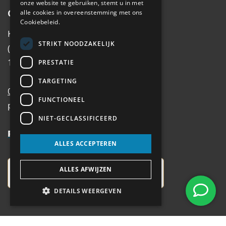
onze website te gebruiken, stemt u in met
Contactgegevens
alle cookies in overeenstemming met ons
Cookiebeleid.
Koningsstraat 6
STRIKT NOODZAKELIJK
(hoek Emmastraat)
1213 AX Hilversum
PRESTATIE
TARGETING
035 – 62 49 102
FUNCTIONEEL
postbus@antilope.nl
NIET-GECLASSIFICEERD
Review Policy
ALLES ACCEPTEREN
ALLES AFWIJZEN
DETAILS WEERGEVEN
Navigatie