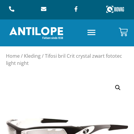
Home
/
Kleding
/ Tifosi bril Crit crystal zwart fototec
light night