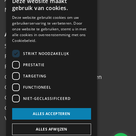
Deze website maakt
gebruik van cookies.
Merken
Deze website gebruikt cookies om uw
gebruikerservaring te verbeteren. Door
onze website te gebruiken, stemt u in met
Algemeen
alle cookies in overeenstemming met ons
Cookiebeleid.
Service
STRIKT NOODZAKELIJK
Fiets inruilen
PRESTATIE
Fietsadvies op maat
Onderhoud, Service, Halen & Brengen
TARGETING
Onderhoud Brompton
FUNCTIONEEL
Openingstijden
NIET-GECLASSIFICEERD
Contact
ALLES ACCEPTEREN
Veel gestelde vragen
ALLES AFWIJZEN