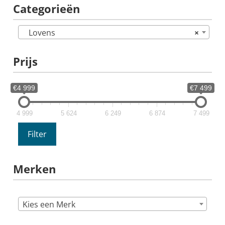
Categorieën
Lovens
×
Prijs
€4 999
€7 499
4 999
5 624
6 249
6 874
7 499
Filter
Merken
Kies een Merk