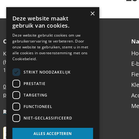
×
Deze website maakt
gebruik van cookies.
Deze website gebruikt cookies om uw
Contactgegevens
Na
gebruikerservaring te verbeteren. Door
onze website te gebruiken, stemt u in met
H
Koningsstraat 6
alle cookies in overeenstemming met ons
Cookiebeleid.
(hoek Emmastraat)
E-
1213 AX Hilversum
STRIKT NOODZAKELIJK
Fi
PRESTATIE
Kl
035 – 62 49 102
postbus@antilope.nl
Ac
TARGETING
Me
FUNCTIONEEL
Review Policy
NIET-GECLASSIFICEERD
ALLES ACCEPTEREN