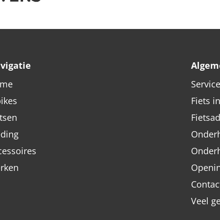
vigatie
Algem
ome
Servic
bikes
Fiets i
etsen
Fietsa
eding
Onderh
cessoires
Onder
rken
Openin
Contac
Veel g