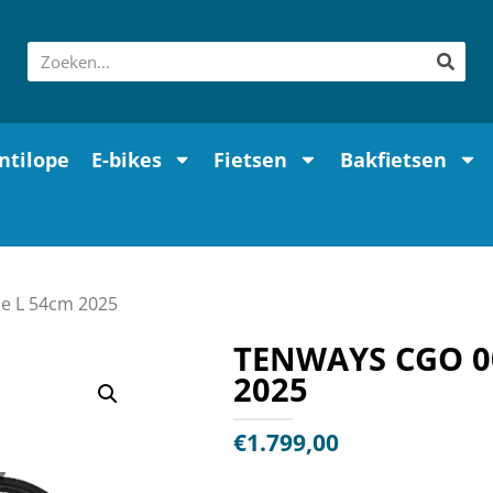
ntilope
E-bikes
Fietsen
Bakfietsen
e L 54cm 2025
TENWAYS CGO 00
2025
€
1.799,00