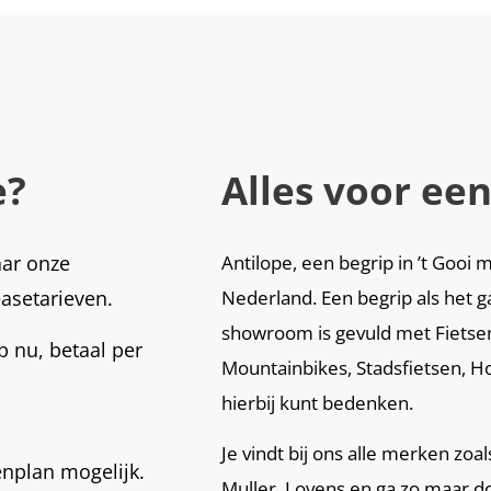
e?
Alles voor een
aar onze
Antilope, een begrip in ’t Goo
easetarieven.
Nederland. Een begrip als het g
showroom is gevuld met Fietsen,
 nu, betaal per
Mountainbikes, Stadsfietsen, Ho
hierbij kunt bedenken.
Je vindt bij ons alle merken zoa
enplan mogelijk.
Muller, Lovens en ga zo maar d