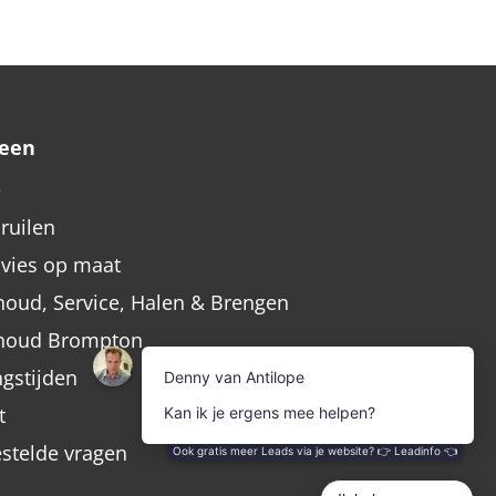
een
e
nruilen
dvies op maat
oud, Service, Halen & Brengen
houd Brompton
gstijden
t
estelde vragen