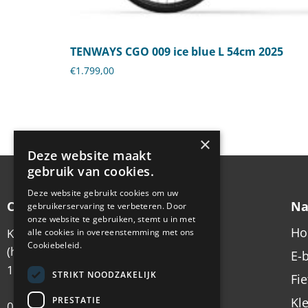
TENWAYS CGO 009 ice blue L 54cm 2025
€
1.799,00
×
Deze website maakt
gebruik van cookies.
Deze website gebruikt cookies om uw
Contactgegevens
Na
gebruikerservaring te verbeteren. Door
onze website te gebruiken, stemt u in met
H
Koningsstraat 6
alle cookies in overeenstemming met ons
Cookiebeleid.
(hoek Emmastraat)
E-
1213 AX Hilversum
STRIKT NOODZAKELIJK
Fi
PRESTATIE
Kl
035 – 62 49 102