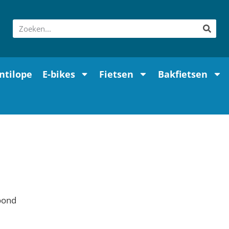
ntilope
E-bikes
Fietsen
Bakfietsen
oond