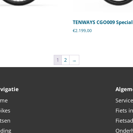
TENWAYS CGO009 Special 
€
2.199,00
1
2
→
vigatie
Algem
ome
Servic
bikes
Fiets i
etsen
Fietsa
eding
Onderh