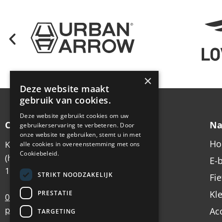
×
Deze website maakt
gebruik van cookies.
Deze website gebruikt cookies om uw
Contactgegevens
Na
gebruikerservaring te verbeteren. Door
onze website te gebruiken, stemt u in met
H
Koningsstraat 6
alle cookies in overeenstemming met ons
Cookiebeleid.
(hoek Emmastraat)
E-
1213 AX Hilversum
STRIKT NOODZAKELIJK
Fi
Kl
PRESTATIE
035 – 62 49 102
postbus@antilope.nl
Ac
TARGETING