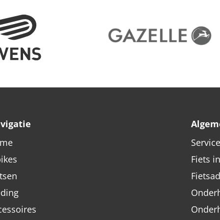
vigatie
Algem
ome
Servic
bikes
Fiets i
etsen
Fietsa
eding
Onderh
cessoires
Onder