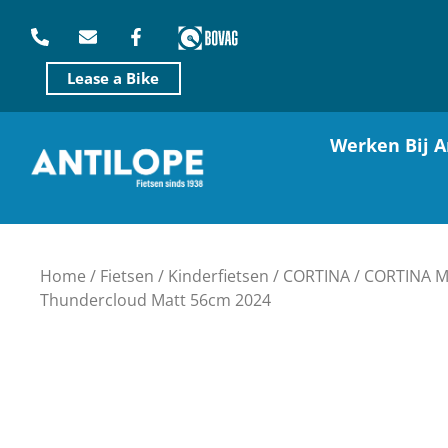
Lease a Bike
Werken Bij A
Home
/
Fietsen
/
Kinderfietsen
/
CORTINA
/ CORTINA 
Thundercloud Matt 56cm 2024