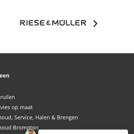
een
e
nruilen
dvies op maat
oud, Service, Halen & Brengen
houd Brompton