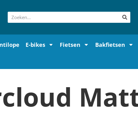
ntilope
E-bikes
Fietsen
Bakfietsen
cloud Mat