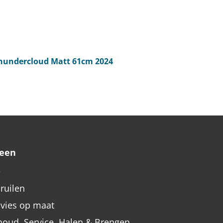
undercloud Matt 61cm 2024
een
e
nruilen
dvies op maat
oud, Service, Halen & Brengen