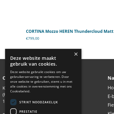
CORTINA Mozzo HEREN Thundercloud Matt
€
799,00
×
Deze website maakt
gebruik van cookies.
Deze website gebruikt cookies om uw
gebruikerservaring te verbeteren. Door
Contactgegevens
Na
onze website te gebruiken, stemt u in met
alle cookies in overeenstemming met ons
H
Koningsstraat 6
Cookiebeleid.
(hoek Emmastraat)
E-
1213 AX Hilversum
STRIKT NOODZAKELIJK
Fi
PRESTATIE
Kl