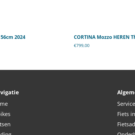
 56cm 2024
CORTINA Mozzo HEREN Th
€
799,00
vigatie
Algem
ome
Servic
bikes
Fiets i
etsen
Fietsa
eding
Onderh