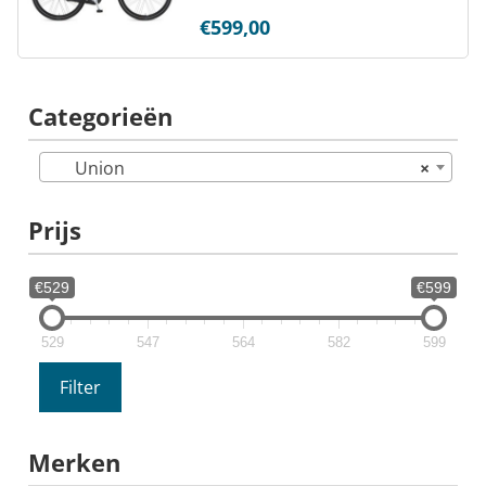
€
599,00
Categorieën
Union
×
Prijs
€529
€599
529
547
564
582
599
Filter
Merken