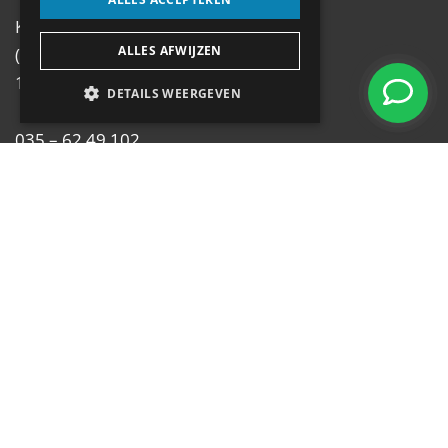
Koningsstraat 6
ALLES AFWIJZEN
(hoek Emmastraat)
1213 AX Hilversum
DETAILS WEERGEVEN
035 – 62 49 102
postbus@antilope.nl
Review Policy
Navigatie
Home