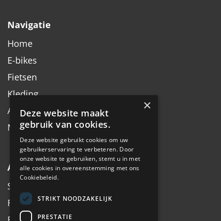
Navigatie
Home
E-bikes
Fietsen
Kleding
×
Accessoires
Deze website maakt
gebruik van cookies.
Merken
Deze website gebruikt cookies om uw
gebruikerservaring te verbeteren. Door
onze website te gebruiken, stemt u in met
Algemeen
alle cookies in overeenstemming met ons
Cookiebeleid.
Service
STRIKT NOODZAKELIJK
Fiets inruilen
PRESTATIE
Fietsadvies op maat