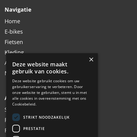
Navigatie
Home
E-bikes
Fietsen
Kleding
×
Accessoires
Deze website maakt
gebruik van cookies.
Merken
Deze website gebruikt cookies om uw
gebruikerservaring te verbeteren. Door
onze website te gebruiken, stemt u in met
Algemeen
alle cookies in overeenstemming met ons
Cookiebeleid.
Service
STRIKT NOODZAKELIJK
Fiets inruilen
PRESTATIE
Fietsadvies op maat