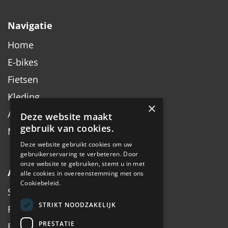
Navigatie
Home
E-bikes
Fietsen
Kleding
×
Accessoires
Deze website maakt
gebruik van cookies.
Merken
Deze website gebruikt cookies om uw
gebruikerservaring te verbeteren. Door
onze website te gebruiken, stemt u in met
Algemeen
alle cookies in overeenstemming met ons
Cookiebeleid.
Service
STRIKT NOODZAKELIJK
Fiets inruilen
PRESTATIE
Fietsadvies op maat