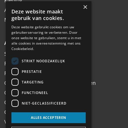
Kleding
×
Accessoires
Deze website maakt
gebruik van cookies.
Merken
Deze website gebruikt cookies om uw
gebruikerservaring te verbeteren. Door
onze website te gebruiken, stemt u in met
Algemeen
alle cookies in overeenstemming met ons
Cookiebeleid.
Service
STRIKT NOODZAKELIJK
Fiets inruilen
PRESTATIE
Fietsadvies op maat
Onderhoud, Service, Halen & Brengen
TARGETING
Onderhoud Brompton
FUNCTIONEEL
Openingstijden
NIET-GECLASSIFICEERD
Contact
ALLES ACCEPTEREN
Veel gestelde vragen