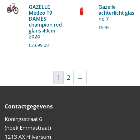
GAZELLE
Gazelle
Medeo T9
achterlicht glas
DAMES
no 7
champion red
€
5,95
glans 40cm
2024
€
2.699,00
1
2
→
Contactgegevens
Koningsstraat 6
(hoek Emmastraat)
1213 AX Hilversum