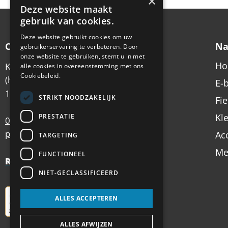
×
Deze website maakt
gebruik van cookies.
Deze website gebruikt cookies om uw
Contactgegevens
Na
gebruikerservaring te verbeteren. Door
onze website te gebruiken, stemt u in met
H
Koningsstraat 6
alle cookies in overeenstemming met ons
Cookiebeleid.
(hoek Emmastraat)
E-
1213 AX Hilversum
STRIKT NOODZAKELIJK
Fi
Kl
PRESTATIE
035 – 62 49 102
postbus@antilope.nl
Ac
TARGETING
Me
FUNCTIONEEL
Review Policy
NIET-GECLASSIFICEERD
ALLES ACCEPTEREN
ALLES AFWIJZEN