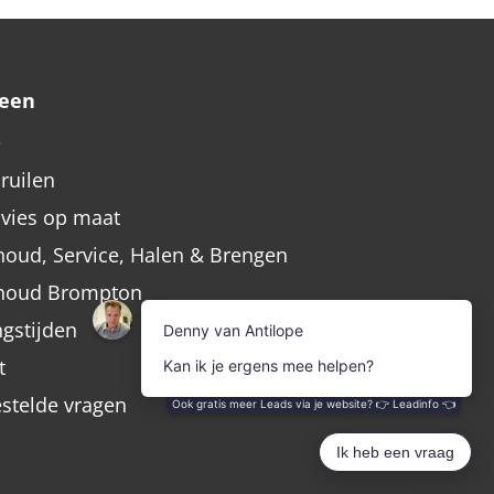
een
e
nruilen
dvies op maat
oud, Service, Halen & Brengen
houd Brompton
gstijden
t
estelde vragen