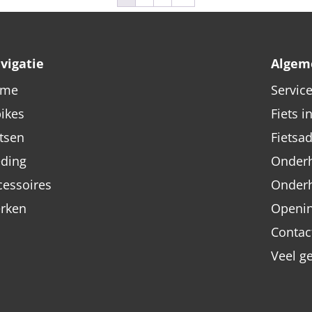
vigatie
Algem
ome
Servic
bikes
Fiets i
etsen
Fietsa
eding
Onderh
cessoires
Onder
rken
Openin
Contac
Veel g