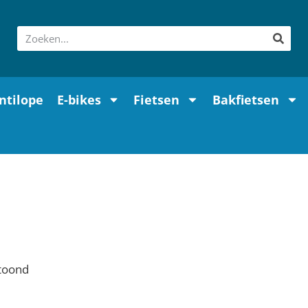
ntilope
E-bikes
Fietsen
Bakfietsen
etoond