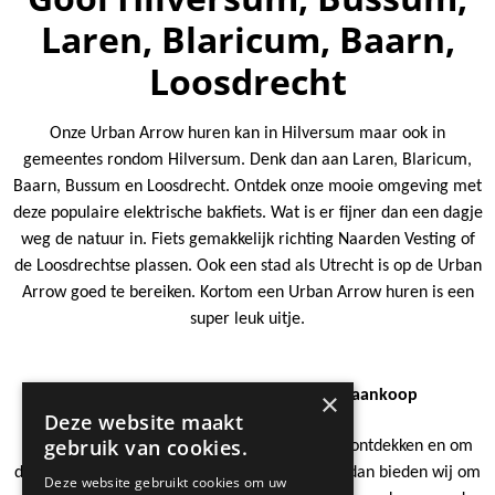
Laren, Blaricum, Baarn,
Loosdrecht
Onze Urban Arrow huren kan in Hilversum maar ook in
gemeentes rondom Hilversum. Denk dan aan Laren, Blaricum,
Baarn, Bussum en Loosdrecht. Ontdek onze mooie omgeving met
deze populaire elektrische bakfiets. Wat is er fijner dan een dagje
weg de natuur in. Fiets gemakkelijk richting Naarden Vesting of
de Loosdrechtse plassen. Ook een stad als Utrecht is op de Urban
Arrow goed te bereiken. Kortom een Urban Arrow huren is een
super leuk uitje.
Urban Arrow huren met het oog op aankoop
×
Deze website maakt
gebruik van cookies.
Huurt u specifiek om de Urban Arrow eens te ontdekken en om
dan de keuze tot aankoop te vergemakkelijken dan bieden wij om
Deze website gebruikt cookies om uw