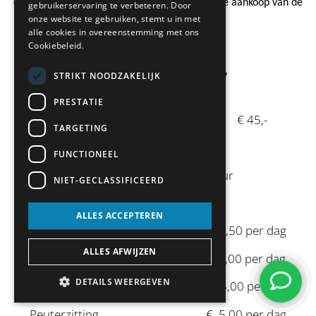
een de huur van een dag te verrekenen met de aankoop van de
gebruikerservaring te verbeteren. Door
onze website te gebruiken, stemt u in met
uiteindelijke Urban Arrow.
alle cookies in overeenstemming met ons
Cookiebeleid.
STRIKT NOODZAKELIJK
Tarieven huren Urban Arrow
PRESTATIE
Huur Urban Arrow per dag € 45,-
TARGETING
FUNCTIONEEL
Accessoires / opties bij huur
NIET-GECLASSIFICEERD
ALLES ACCEPTEREN
Verzekering € 7,50 per dag
ALLES AFWIJZEN
Regenhuif € 5,00 per dag
DETAILS WEERGEVEN
Maxi cosi adapter € 5,00 per dag
Peuterzitting € 5,00 per dag