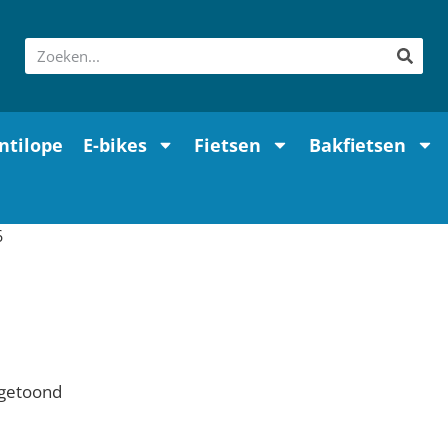
ntilope
E-bikes
Fietsen
Bakfietsen
6
 getoond