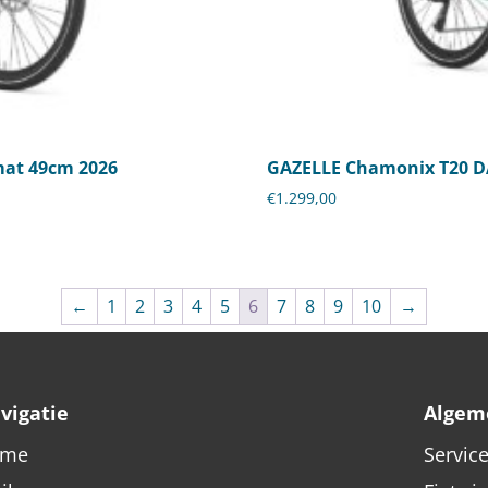
mat 49cm 2026
GAZELLE Chamonix T20 D
€
1.299,00
←
1
2
3
4
5
6
7
8
9
10
→
vigatie
Algem
ome
Servic