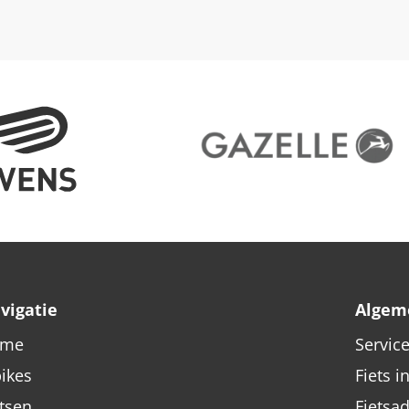
vigatie
Algem
ome
Servic
bikes
Fiets i
etsen
Fietsa