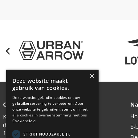
×
Deze website maakt
gebruik van cookies.
Deze website gebruikt cookies om uw
gebruikerservaring te verbeteren. Door
Contactgegevens
Na
onze website te gebruiken, stemt u in met
alle cookies in overeenstemming met ons
H
Koningsstraat 6
Cookiebeleid.
(hoek Emmastraat)
E-
1213 AX Hilversum
STRIKT NOODZAKELIJK
Fi