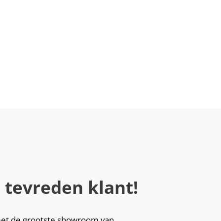
 tevreden klant!
i met de grootste showroom van