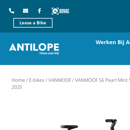
Lease a Bike
Werken Bij A
Home
/
E-bikes
/
VANMOOF
/ VANMOOF S6 Pearl Mint
2025