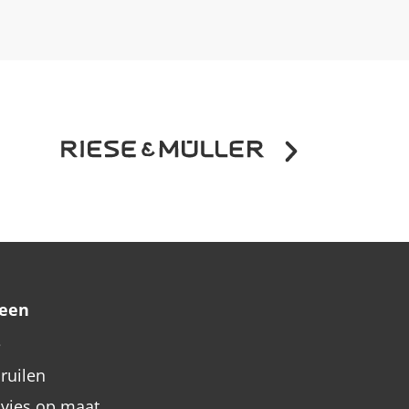
een
e
nruilen
dvies op maat