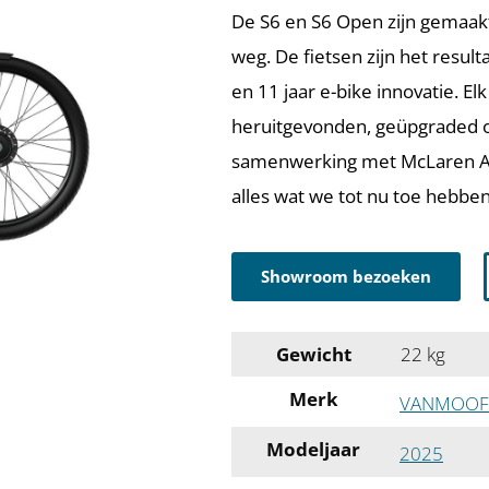
De S6 en S6 Open zijn gemaakt
weg. De fietsen zijn het result
en 11 jaar e-bike innovatie. E
heruitgevonden, geüpgraded o
samenwerking met McLaren App
alles wat we tot nu toe hebbe
Showroom bezoeken
Gewicht
22 kg
Merk
VANMOOF
Modeljaar
2025