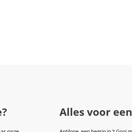
e?
Alles voor een
aar onze
Antilope, een begrip in ’t Goo