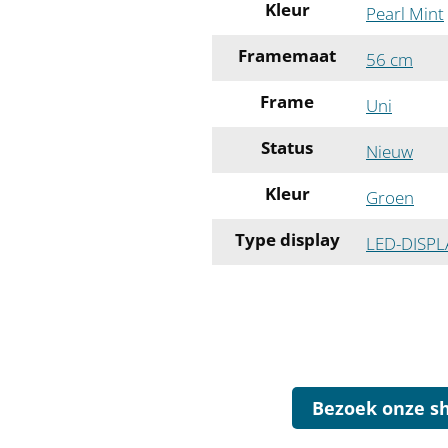
Kleur
Pearl Mint
Framemaat
56 cm
Frame
Uni
Status
Nieuw
Kleur
Groen
Type display
LED-DISPL
Bezoek onze s