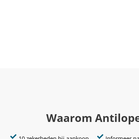
Waarom Antilop
10 zekerheden bij aankoop
Informeer n