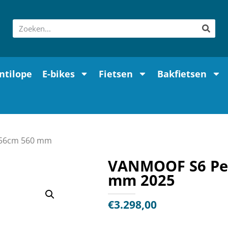
ntilope
E-bikes
Fietsen
Bakfietsen
 56cm 560 mm
VANMOOF S6 Pea
mm 2025
€
3.298,00