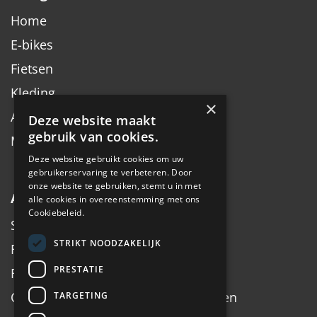
Home
E-bikes
Fietsen
Kleding
×
Accessoires
Deze website maakt
gebruik van cookies.
Merken
Deze website gebruikt cookies om uw
gebruikerservaring te verbeteren. Door
onze website te gebruiken, stemt u in met
Algemeen
alle cookies in overeenstemming met ons
Cookiebeleid.
Service
STRIKT NOODZAKELIJK
Fiets inruilen
PRESTATIE
Fietsadvies op maat
Onderhoud, Service, Halen & Brengen
TARGETING