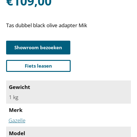
€
109,00
Tas dubbel black olive adapter Mik
Showroom bezoeken
Fiets leasen
Gewicht
1 kg
Merk
Gazelle
Model