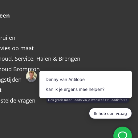
een
e
nruilen
dvies op maat
oud, Service, Halen & Brengen
houd Brompton
gstijden
t
estelde vragen