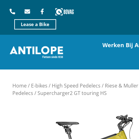
Lease a Bike
Werken Bij A
Home
/
E-bikes
/
High Speed Pedelecs
/
Riese & Mulle
Pedelecs
/ Supercharger2 GT touring HS