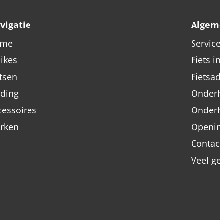
vigatie
Algem
ome
Servic
bikes
Fiets i
etsen
Fietsa
eding
Onderh
cessoires
Onder
rken
Openin
Contac
Veel g