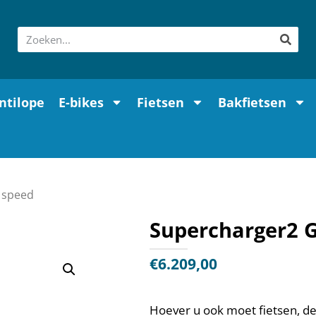
ntilope
E-bikes
Fietsen
Bakfietsen
r speed
Supercharger2 G
€
6.209,00
Hoever u ook moet fietsen, d