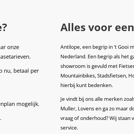
e?
Alles voor een
aar onze
Antilope, een begrip in ’t Goo
easetarieven.
Nederland. Een begrip als het g
showroom is gevuld met Fietsen,
 nu, betaal per
Mountainbikes, Stadsfietsen, Ho
hierbij kunt bedenken.
Je vindt bij ons alle merken zoa
enplan mogelijk.
Muller, Lovens en ga zo maar d
.
vraag of onderhoud? Wij staan 
service.