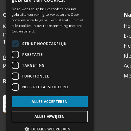
Deze website gebruikt cookies om uw
Contactgegevens
Na
gebruikerservaring te verbeteren. Door
onze website te gebruiken, stemt u in met
H
Koningsstraat 6
alle cookies in overeenstemming met ons
Cookiebeleid.
(hoek Emmastraat)
E-
1213 AX Hilversum
STRIKT NOODZAKELIJK
Fi
PRESTATIE
Kl
035 – 62 49 102
postbus@antilope.nl
Ac
TARGETING
Me
FUNCTIONEEL
Review Policy
NIET-GECLASSIFICEERD
ALLES ACCEPTEREN
ALLES AFWIJZEN
DETAILS WEERGEVEN