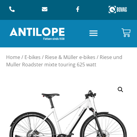
Home
/
E-bikes
/
Riese & Müller e-bikes
/ Riese und
Muller Roadster mixte touring 625 watt