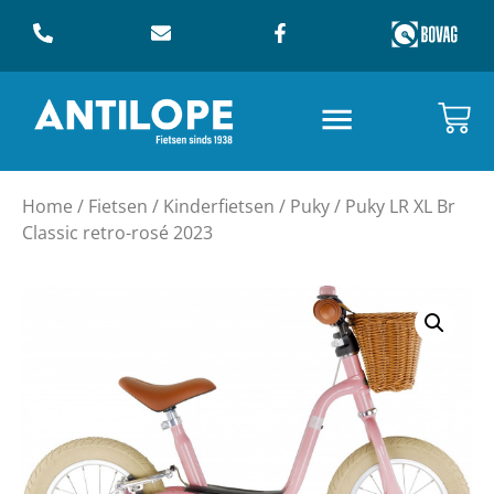
Home
/
Fietsen
/
Kinderfietsen
/
Puky
/ Puky LR XL Br
Classic retro-rosé 2023