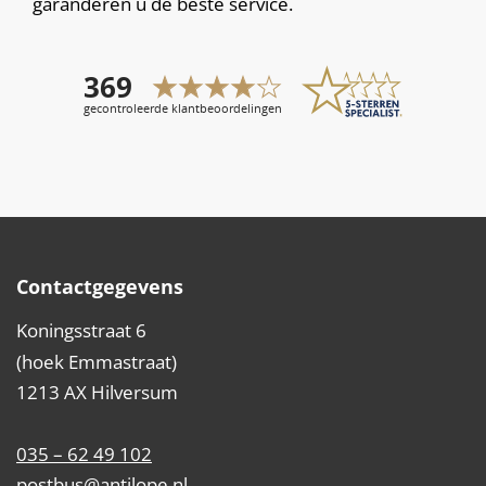
garanderen u de beste service.
Contactgegevens
Koningsstraat 6
(hoek Emmastraat)
1213 AX Hilversum
035 – 62 49 102
postbus@antilope.nl