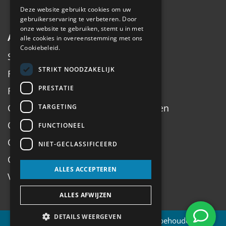
Deze website gebruikt cookies om uw
gebruikerservaring te verbeteren. Door
onze website te gebruiken, stemt u in met
Algemeen
alle cookies in overeenstemming met ons
Cookiebeleid.
Service
STRIKT NOODZAKELIJK
Fiets inruilen
PRESTATIE
Fietsadvies op maat
Onderhoud, Service, Halen & Brengen
TARGETING
Onderhoud Brompton
FUNCTIONEEL
Openingstijden
NIET-GECLASSIFICEERD
Contact
ALLES ACCEPTEREN
Veel gestelde vragen
ALLES AFWIJZEN
DETAILS WEERGEVEN
© 2026 Antilope.nl | Alle rechten voorbehouden |