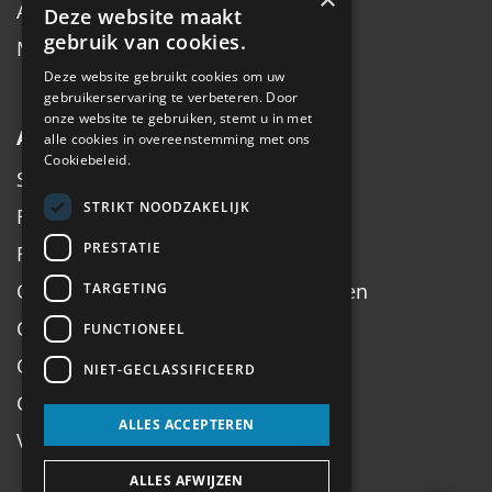
Accessoires
Deze website maakt
gebruik van cookies.
Merken
Deze website gebruikt cookies om uw
gebruikerservaring te verbeteren. Door
onze website te gebruiken, stemt u in met
Algemeen
alle cookies in overeenstemming met ons
Cookiebeleid.
Service
STRIKT NOODZAKELIJK
Fiets inruilen
PRESTATIE
Fietsadvies op maat
Onderhoud, Service, Halen & Brengen
TARGETING
Onderhoud Brompton
FUNCTIONEEL
Openingstijden
NIET-GECLASSIFICEERD
Contact
ALLES ACCEPTEREN
Veel gestelde vragen
ALLES AFWIJZEN