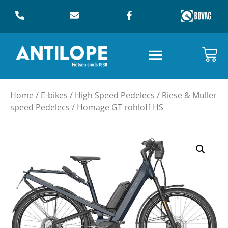
Home
/
E-bikes
/
High Speed Pedelecs
/
Riese & Muller
speed Pedelecs
/ Homage GT rohloff HS