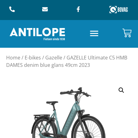
Home
/
E-bikes
/
Gazelle
/ GAZELLE Ultimate C5 HMB
DAMES denim blue glans 49cm 2023