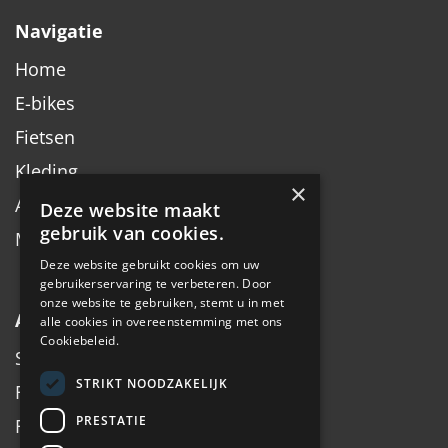
Navigatie
Home
E-bikes
Fietsen
Kleding
×
Accessoires
Deze website maakt
gebruik van cookies.
Merken
Deze website gebruikt cookies om uw
gebruikerservaring te verbeteren. Door
onze website te gebruiken, stemt u in met
Algemeen
alle cookies in overeenstemming met ons
Cookiebeleid.
Service
STRIKT NOODZAKELIJK
Fiets inruilen
PRESTATIE
Fietsadvies op maat