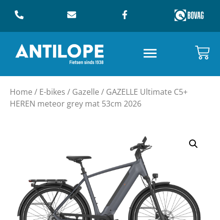
Home
/
E-bikes
/
Gazelle
/ GAZELLE Ultimate C5+
HEREN meteor grey mat 53cm 2026