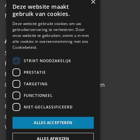
×
Accessoires
Deze website maakt
gebruik van cookies.
Merken
Deze website gebruikt cookies om uw
gebruikerservaring te verbeteren. Door
onze website te gebruiken, stemt u in met
Algemeen
alle cookies in overeenstemming met ons
Cookiebeleid.
Service
STRIKT NOODZAKELIJK
Fiets inruilen
PRESTATIE
Fietsadvies op maat
Onderhoud, Service, Halen & Brengen
TARGETING
Onderhoud Brompton
FUNCTIONEEL
Openingstijden
NIET-GECLASSIFICEERD
Contact
ALLES ACCEPTEREN
Veel gestelde vragen
ALLES AFWIJZEN