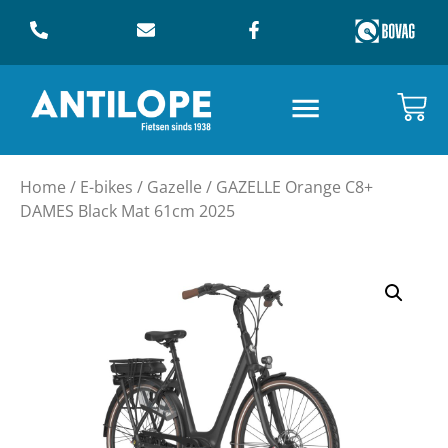
Home
/
E-bikes
/
Gazelle
/ GAZELLE Orange C8+
DAMES Black Mat 61cm 2025