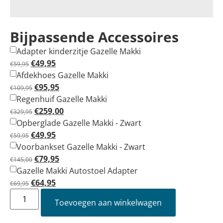
Bijpassende Accessoires
Adapter kinderzitje Gazelle Makki
€
49,95
€
59,95
Afdekhoes Gazelle Makki
€
95,95
€
109,95
Regenhuif Gazelle Makki
€
259,00
€
329,95
Opberglade Gazelle Makki - Zwart
€
49,95
€
59,95
Voorbankset Gazelle Makki - Zwart
€
79,95
€
145,00
Gazelle Makki Autostoel Adapter
€
64,95
€
69,95
Toevoegen aan winkelwagen