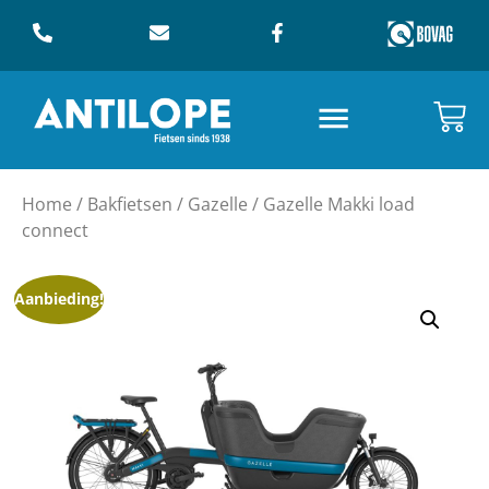
Home
/
Bakfietsen
/
Gazelle
/ Gazelle Makki load
connect
Aanbieding!