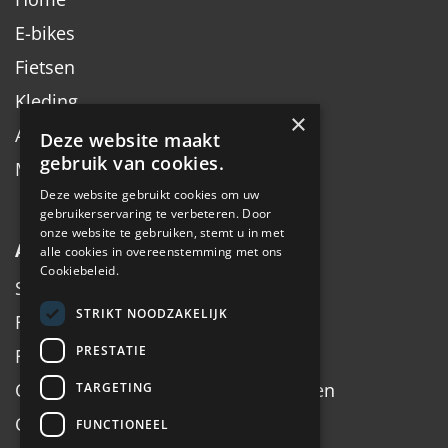
E-bikes
Fietsen
Kleding
×
Accessoires
Deze website maakt
gebruik van cookies.
Merken
Deze website gebruikt cookies om uw
gebruikerservaring te verbeteren. Door
onze website te gebruiken, stemt u in met
Algemeen
alle cookies in overeenstemming met ons
Cookiebeleid.
Service
STRIKT NOODZAKELIJK
Fiets inruilen
PRESTATIE
Fietsadvies op maat
Onderhoud, Service, Halen & Brengen
TARGETING
Onderhoud Brompton
FUNCTIONEEL