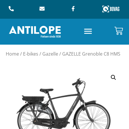
Home
/
E-bikes
/
Gazelle
/ GAZELLE Grenoble C8 HMS