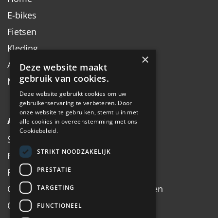
E-bikes
Fietsen
Kleding
×
Accessoires
Deze website maakt
gebruik van cookies.
Merken
Deze website gebruikt cookies om uw
gebruikerservaring te verbeteren. Door
onze website te gebruiken, stemt u in met
Algemeen
alle cookies in overeenstemming met ons
Cookiebeleid.
Service
STRIKT NOODZAKELIJK
Fiets inruilen
PRESTATIE
Fietsadvies op maat
Onderhoud, Service, Halen & Brengen
TARGETING
Onderhoud Brompton
FUNCTIONEEL