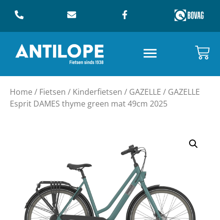
Home
/
Fietsen
/
Kinderfietsen
/
GAZELLE
/ GAZELLE
Esprit DAMES thyme green mat 49cm 2025