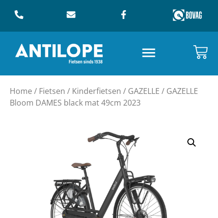
Home
/
Fietsen
/
Kinderfietsen
/
GAZELLE
/ GAZELLE
Bloom DAMES black mat 49cm 2023