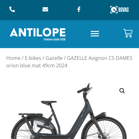
Home
/
E-bikes
/
Gazelle
/ GAZELLE Avignon C5 DAMES
orion blue mat 49cm 2024