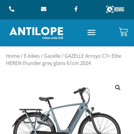
Home
/
E-bikes
/
Gazelle
/ GAZELLE Arroyo C7+ Elite
HEREN thunder grey glans 61cm 2024