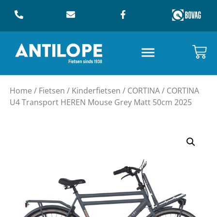
Home
/
Fietsen
/
Kinderfietsen
/
CORTINA
/ CORTINA
U4 Transport HEREN Mouse Grey Matt 50cm 2025