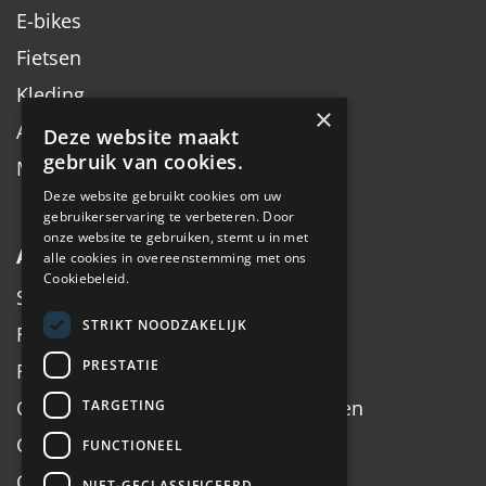
E-bikes
Fietsen
Kleding
×
Accessoires
Deze website maakt
gebruik van cookies.
Merken
Deze website gebruikt cookies om uw
gebruikerservaring te verbeteren. Door
onze website te gebruiken, stemt u in met
Algemeen
alle cookies in overeenstemming met ons
Cookiebeleid.
Service
STRIKT NOODZAKELIJK
Fiets inruilen
PRESTATIE
Fietsadvies op maat
Onderhoud, Service, Halen & Brengen
TARGETING
Onderhoud Brompton
FUNCTIONEEL
Openingstijden
NIET-GECLASSIFICEERD