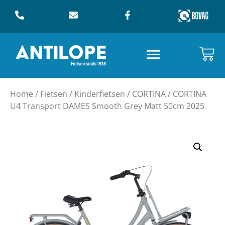
Home
/
Fietsen
/
Kinderfietsen
/
CORTINA
/ CORTINA
U4 Transport DAMES Smooth Grey Matt 50cm 2025