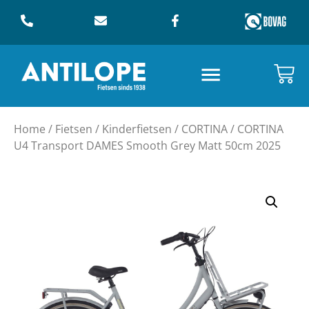
Home
/
Fietsen
/
Kinderfietsen
/
CORTINA
/ CORTINA
U4 Transport DAMES Smooth Grey Matt 50cm 2025