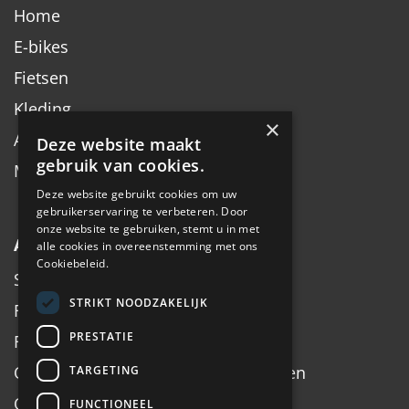
Home
E-bikes
Fietsen
Kleding
×
Accessoires
Deze website maakt
gebruik van cookies.
Merken
Deze website gebruikt cookies om uw
gebruikerservaring te verbeteren. Door
onze website te gebruiken, stemt u in met
Algemeen
alle cookies in overeenstemming met ons
Cookiebeleid.
Service
STRIKT NOODZAKELIJK
Fiets inruilen
PRESTATIE
Fietsadvies op maat
Onderhoud, Service, Halen & Brengen
TARGETING
Onderhoud Brompton
FUNCTIONEEL