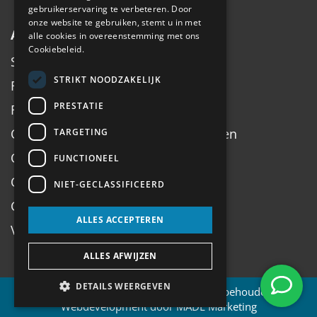
gebruikerservaring te verbeteren. Door
onze website te gebruiken, stemt u in met
Algemeen
alle cookies in overeenstemming met ons
Cookiebeleid.
Service
STRIKT NOODZAKELIJK
Fiets inruilen
PRESTATIE
Fietsadvies op maat
Onderhoud, Service, Halen & Brengen
TARGETING
Onderhoud Brompton
FUNCTIONEEL
Openingstijden
NIET-GECLASSIFICEERD
Contact
ALLES ACCEPTEREN
Veel gestelde vragen
ALLES AFWIJZEN
DETAILS WEERGEVEN
© 2026 Antilope.nl | Alle rechten voorbehouden |
Webdevelopment door MADE Marketing