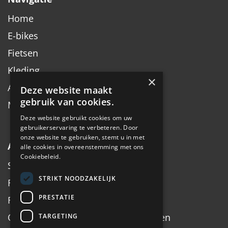
Home
E-bikes
Fietsen
Kleding
×
Accessoires
Deze website maakt
gebruik van cookies.
Merken
Deze website gebruikt cookies om uw
gebruikerservaring te verbeteren. Door
onze website te gebruiken, stemt u in met
Algemeen
alle cookies in overeenstemming met ons
Cookiebeleid.
Service
STRIKT NOODZAKELIJK
Fiets inruilen
PRESTATIE
Fietsadvies op maat
Onderhoud, Service, Halen & Brengen
TARGETING