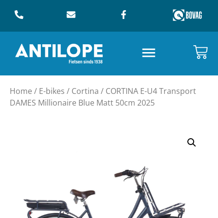
Home
/
E-bikes
/
Cortina
/ CORTINA E-U4 Transport
DAMES Millionaire Blue Matt 50cm 2025