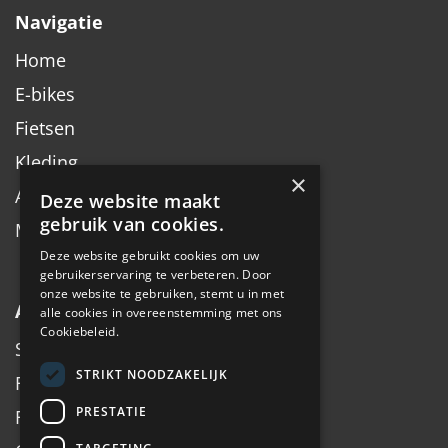
Navigatie
Home
E-bikes
Fietsen
Kleding
×
Accessoires
Deze website maakt
gebruik van cookies.
Merken
Deze website gebruikt cookies om uw
gebruikerservaring te verbeteren. Door
onze website te gebruiken, stemt u in met
Algemeen
alle cookies in overeenstemming met ons
Cookiebeleid.
Service
STRIKT NOODZAKELIJK
Fiets inruilen
PRESTATIE
Fietsadvies op maat