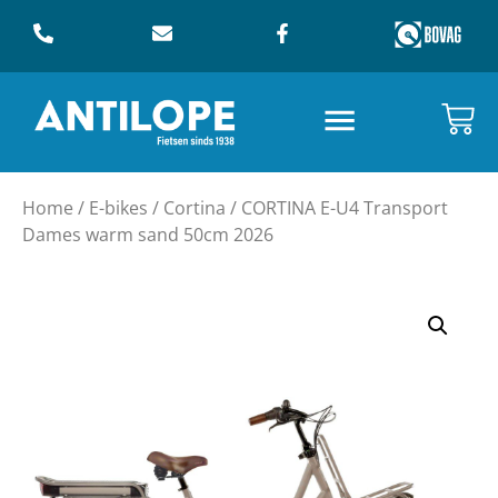
Home
/
E-bikes
/
Cortina
/ CORTINA E-U4 Transport
Dames warm sand 50cm 2026