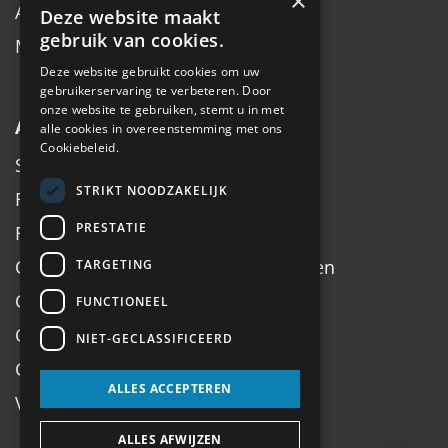
×
Accessoires
Deze website maakt
gebruik van cookies.
Merken
Deze website gebruikt cookies om uw
gebruikerservaring te verbeteren. Door
onze website te gebruiken, stemt u in met
Algemeen
alle cookies in overeenstemming met ons
Cookiebeleid.
Service
STRIKT NOODZAKELIJK
Fiets inruilen
PRESTATIE
Fietsadvies op maat
Onderhoud, Service, Halen & Brengen
TARGETING
Onderhoud Brompton
FUNCTIONEEL
Openingstijden
NIET-GECLASSIFICEERD
Contact
ALLES ACCEPTEREN
Veel gestelde vragen
ALLES AFWIJZEN