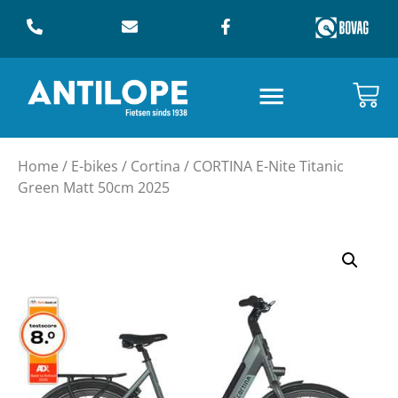
Home
/
E-bikes
/
Cortina
/ CORTINA E-Nite Titanic
Green Matt 50cm 2025