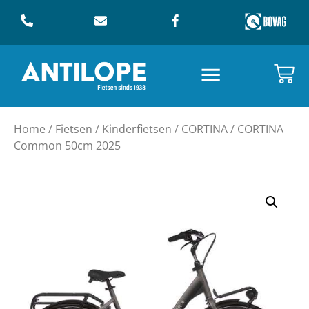
Home
/
Fietsen
/
Kinderfietsen
/
CORTINA
/ CORTINA
Common 50cm 2025