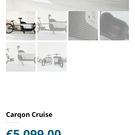
Carqon Cruise
€
5.099,00