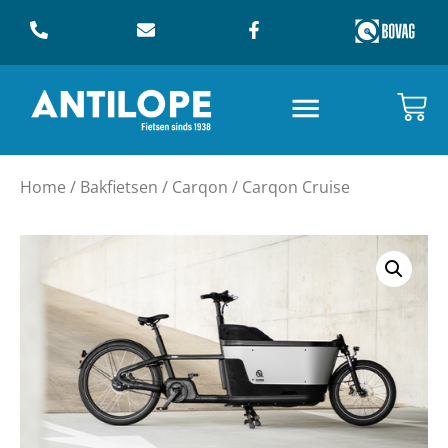
Home
/
Bakfietsen
/
Carqon
/ Carqon Cruise