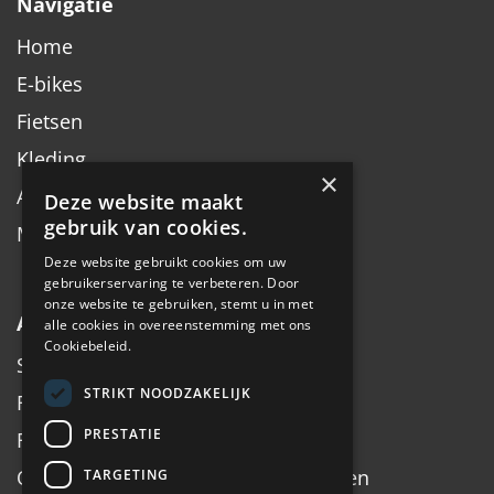
Navigatie
Home
E-bikes
Fietsen
Kleding
×
Accessoires
Deze website maakt
gebruik van cookies.
Merken
Deze website gebruikt cookies om uw
gebruikerservaring te verbeteren. Door
onze website te gebruiken, stemt u in met
Algemeen
alle cookies in overeenstemming met ons
Cookiebeleid.
Service
STRIKT NOODZAKELIJK
Fiets inruilen
PRESTATIE
Fietsadvies op maat
Onderhoud, Service, Halen & Brengen
TARGETING