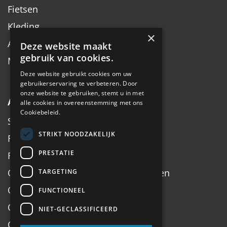
Fietsen
Kleding
×
Accessoires
Deze website maakt
gebruik van cookies.
Merken
Deze website gebruikt cookies om uw
gebruikerservaring te verbeteren. Door
onze website te gebruiken, stemt u in met
Algemeen
alle cookies in overeenstemming met ons
Cookiebeleid.
Service
STRIKT NOODZAKELIJK
Fiets inruilen
PRESTATIE
Fietsadvies op maat
Onderhoud, Service, Halen & Brengen
TARGETING
Onderhoud Brompton
FUNCTIONEEL
Openingstijden
NIET-GECLASSIFICEERD
Contact