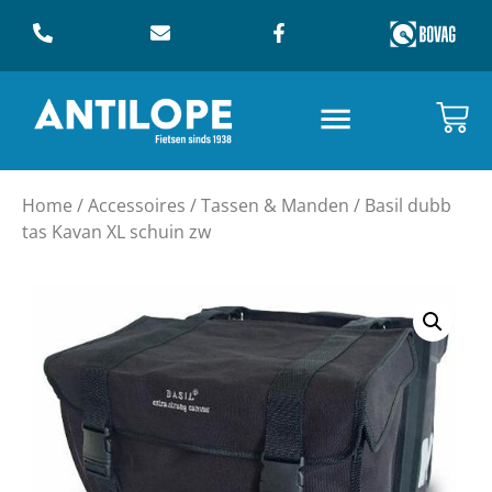
Home
/
Accessoires
/
Tassen & Manden
/ Basil dubb
tas Kavan XL schuin zw