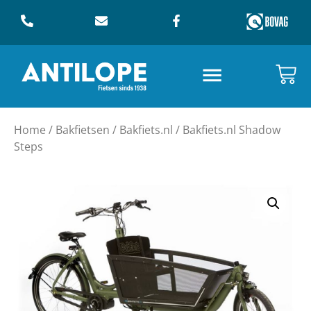
Home
/
Bakfietsen
/
Bakfiets.nl
/ Bakfiets.nl Shadow
Steps