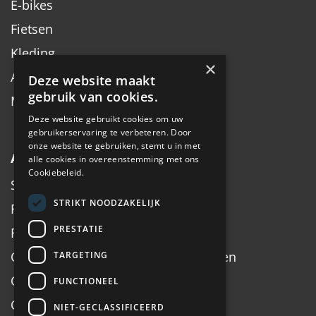
E-bikes
Fietsen
Kleding
×
Accessoires
Deze website maakt
gebruik van cookies.
Merken
Deze website gebruikt cookies om uw
gebruikerservaring te verbeteren. Door
onze website te gebruiken, stemt u in met
Algemeen
alle cookies in overeenstemming met ons
Cookiebeleid.
Service
STRIKT NOODZAKELIJK
Fiets inruilen
PRESTATIE
Fietsadvies op maat
Onderhoud, Service, Halen & Brengen
TARGETING
Onderhoud Brompton
FUNCTIONEEL
Openingstijden
NIET-GECLASSIFICEERD