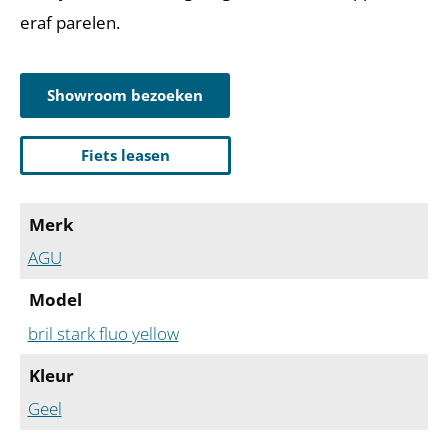
eraf parelen.
Showroom bezoeken
Fiets leasen
Merk
AGU
Model
bril stark fluo yellow
Kleur
Geel