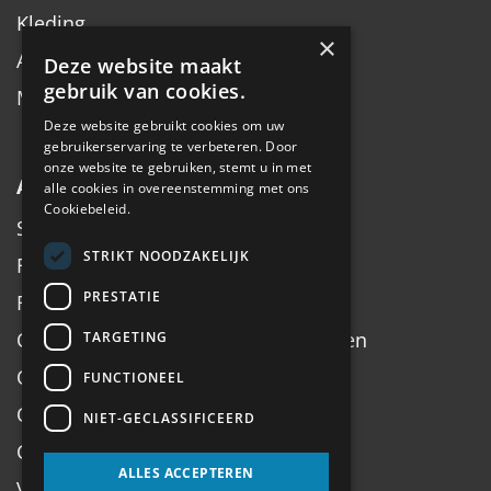
Kleding
×
Accessoires
Deze website maakt
gebruik van cookies.
Merken
Deze website gebruikt cookies om uw
gebruikerservaring te verbeteren. Door
onze website te gebruiken, stemt u in met
Algemeen
alle cookies in overeenstemming met ons
Cookiebeleid.
Service
STRIKT NOODZAKELIJK
Fiets inruilen
PRESTATIE
Fietsadvies op maat
Onderhoud, Service, Halen & Brengen
TARGETING
Onderhoud Brompton
FUNCTIONEEL
Openingstijden
NIET-GECLASSIFICEERD
Contact
ALLES ACCEPTEREN
Veel gestelde vragen