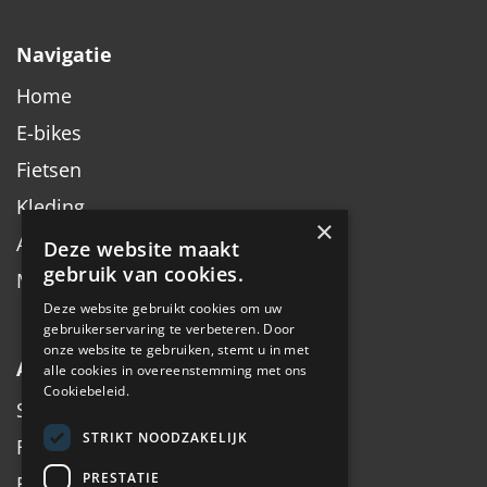
Navigatie
Home
E-bikes
Fietsen
Kleding
×
Accessoires
Deze website maakt
gebruik van cookies.
Merken
Deze website gebruikt cookies om uw
gebruikerservaring te verbeteren. Door
onze website te gebruiken, stemt u in met
Algemeen
alle cookies in overeenstemming met ons
Cookiebeleid.
Service
STRIKT NOODZAKELIJK
Fiets inruilen
PRESTATIE
Fietsadvies op maat