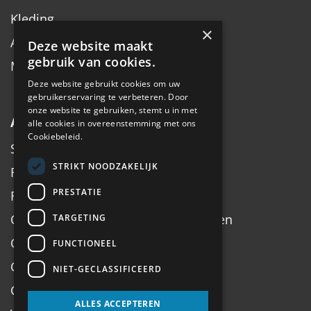
Kleding
×
Accessoires
Deze website maakt
gebruik van cookies.
Merken
Deze website gebruikt cookies om uw
gebruikerservaring te verbeteren. Door
onze website te gebruiken, stemt u in met
Algemeen
alle cookies in overeenstemming met ons
Cookiebeleid.
Service
STRIKT NOODZAKELIJK
Fiets inruilen
PRESTATIE
Fietsadvies op maat
Onderhoud, Service, Halen & Brengen
TARGETING
Onderhoud Brompton
FUNCTIONEEL
Openingstijden
NIET-GECLASSIFICEERD
Contact
ALLES ACCEPTEREN