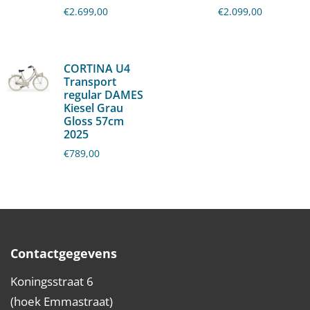
€
2.699,00
€
2.099,00
CORTINA U4
Transport
regular DAMES
Kiesel Grau
Gloss 57cm
2025
€
789,00
Contactgegevens
Koningsstraat 6
(hoek Emmastraat)