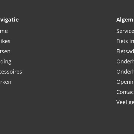
vigatie
Algem
ome
Servic
bikes
Fiets i
etsen
Fietsa
eding
Onderh
cessoires
Onder
rken
Openin
Contac
Veel g