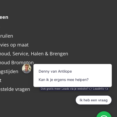
een
e
nruilen
dvies op maat
oud, Service, Halen & Brengen
houd Brompton
gstijden
t
estelde vragen