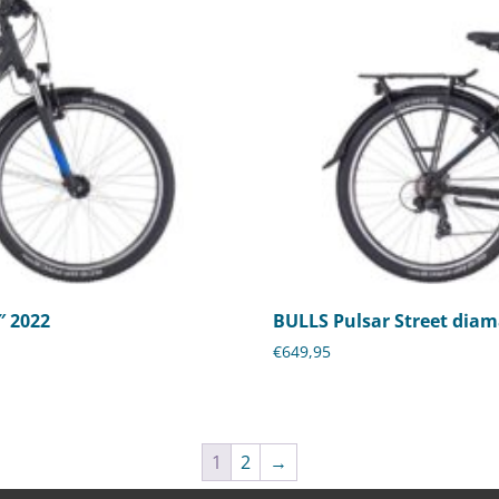
″ 2022
BULLS Pulsar Street diam
€
649,95
1
2
→