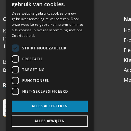
gebruik van cookies.
Deze website gebruikt cookies om uw
Contactgegevens
Na
gebruikerservaring te verbeteren. Door
onze website te gebruiken, stemt u in met
H
Koningsstraat 6
alle cookies in overeenstemming met ons
Cookiebeleid.
(hoek Emmastraat)
E-
1213 AX Hilversum
STRIKT NOODZAKELIJK
Fi
PRESTATIE
Kl
035 – 62 49 102
postbus@antilope.nl
Ac
TARGETING
Me
FUNCTIONEEL
Review Policy
NIET-GECLASSIFICEERD
ALLES ACCEPTEREN
ALLES AFWIJZEN