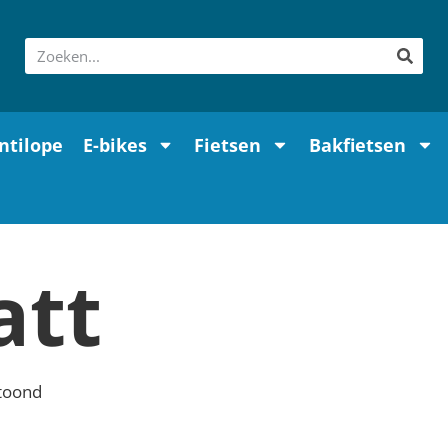
ntilope
E-bikes
Fietsen
Bakfietsen
att
etoond