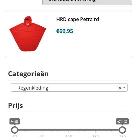
HRD cape Petra rd
€
69,95
Categorieën
Regenkleding
×
Prijs
€69
€180
69
97
125
152
180